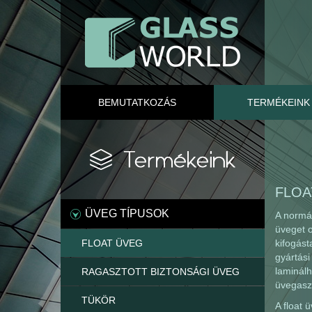
BEMUTATKOZÁS
TERMÉKEINK
FLOA
ÜVEG TÍPUSOK
A normál
üveget o
kifogást
FLOAT ÜVEG
gyártási
laminálh
RAGASZTOTT BIZTONSÁGI ÜVEG
üvegaszt
TÜKÖR
A float 