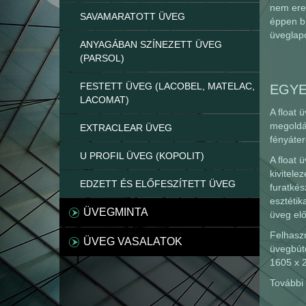
nem ered
SAVAMARATOTT ÜVEG
éppen bú
üveglapo
ANYAGÁBAN SZÍNEZETT ÜVEG
(PARSOL)
FESTETT ÜVEG (LACOBEL, MATELAC,
EGYE
LACOMAT)
A float 
megoldás
EXTRACLEAR ÜVEG
fényáter
U PROFIL ÜVEG (KOPOLIT)
A float 
kivitele
EDZETT ÉS ELŐFESZÍTETT ÜVEG
furatkés
esztétik
ÜVEGMINTA
üveg el
Felhaszn
ÜVEG VASALATOK
üvegbút
1605 x 
További 