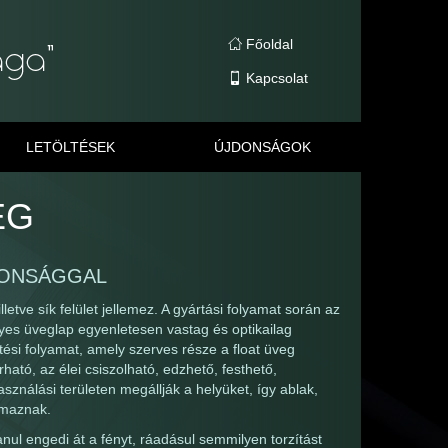
Főoldal
Kapcsolat
LETÖLTÉSEK
ÚJDONSÁGOK
EG
DONSÁGGAL
etve sík felület jellemez. A gyártási folyamat során az
yes üveglap egyenletesen vastag és optikailag
űtési folyamat, amely szerves része a float üveg
ató, az élei csiszolható, edzhető, festhető,
ználási területen megállják a helyüket, így ablak,
lmaznak.
nul engedi át a fényt, ráadásul semmilyen torzítást