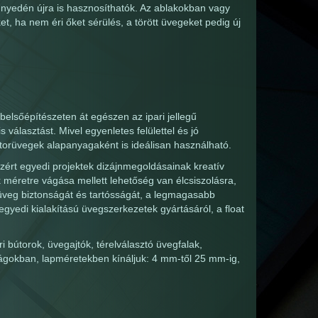
nnyedén újra is hasznosíthatók. Az ablakokban vagy
, ha nem éri őket sérülés, a törött üvegeket pedig új
belsőépítészeten át egészen az ipari jellegű
választást. Mivel egyenletes felülettel és jó
útorüvegek alapanyagaként is ideálisan használható.
ezért egyedi projektek dizájnmegoldásainak kreatív
 méretre vágása mellett lehetőség van élcsiszolásra,
 üveg biztonságát és tartósságát, a legmagasabb
gyedi kialakítású üvegszerkezetek gyártásáról, a float
éri bútorok, üvegajtók, térelválasztó üvegfalak,
ágokban, lapméretekben kínáljuk: 4 mm-től 25 mm-ig,