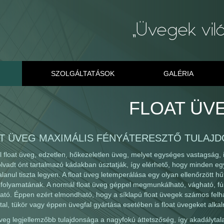
SZOLGÁLTATÁSOK
GALÉRIA
FLOAT ÜV
T ÜVEG MAXIMÁLIS FÉNYÁTERESZTŐ TULAJ
 float üveg, edzetlen, hőkezeletlen üveg, melyet egységes vastagság, ill
lvadt ónt tartalmazó kádakban úsztatják, így elérhető, hogy minden eg
alanul tiszta legyen. A float üveg letemperálása egy olyan ellenőrzött h
 folyamatának. A normál float üveg géppel megmunkálható, vágható, fúrh
ató. Éppen ezért elmondható, hogy a síklapú float üvegek számos felhas
al, tükör vagy éppen üvegfal gyártása esetében is float üvegeket alka
üveg legjellemzőbb tulajdonsága a nagyfokú áttetszőség, így akadálytala