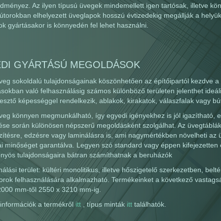
ményez. Az ilyen típusú üvegek mindemellett igen tartósak, illetve kö
torokban elhelyezett üveglapok hosszú évtizedekig megállják a helyüket
k gyártásakor is könnyedén fel lehet használni.
DI GYÁRTÁSÚ MEGOLDÁSOK
üveg sokoldalú tulajdonságainak köszönhetően az építőipartól kezdve a 
okban való felhasználásig számos különböző területen jelenthet ideális 
esztő képességgel rendelkezik, ablakok, kirakatok, válaszfalak vagy b
üveg könnyen megmunkálható, így egyedi igényekhez is jól igazítható, 
zése során különösen népszerű megoldásként szolgálhat. Az üvegtáblák
zítésre, edzésre vagy laminálásra is, ami nagymértékben növelheti az
ai minőséget garantálva. Legyen szó standard vagy éppen kifejezetten e
őnyös tulajdonságaira bátran számíthatnak a beruházók
álási terület: kültéri monolitikus, illetve hőszigetelő szerkezetben, belt
orok felhasználására alkalmazható. Termékeinket a következő vastags
2000 mm-től 2550 x 3210 mm-ig.
információk a termékről
itt
, típus minták
itt
találhatók.