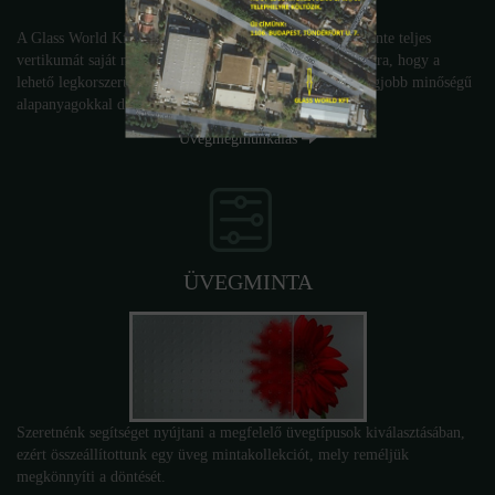
A Glass World Kft. az üvegmegmunkálás- feldolgozás szinte teljes
vertikumát saját maga végzi. Nagy hangsúlyt fektetünk arra, hogy a
lehető legkorszerűbb üvegmegmunkáló gépekkel , és a legjobb minőségű
alapanyagokkal dolgozzunk.
Üvegmegmunkálás
ÜVEGMINTA
Szeretnénk segítséget nyújtani a megfelelő üvegtípusok kiválasztásában,
ezért összeállítottunk egy üveg mintakollekciót, mely reméljük
megkönnyíti a döntését.