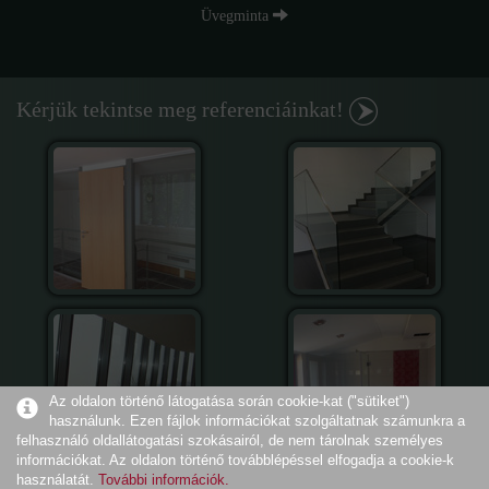
Üvegminta
Kérjük tekintse meg referenciáinkat!
Az oldalon történő látogatása során cookie-kat ("sütiket")
használunk. Ezen fájlok információkat szolgáltatnak számunkra a
felhasználó oldallátogatási szokásairól, de nem tárolnak személyes
információkat. Az oldalon történő továbblépéssel elfogadja a cookie-k
használatát.
További információk.